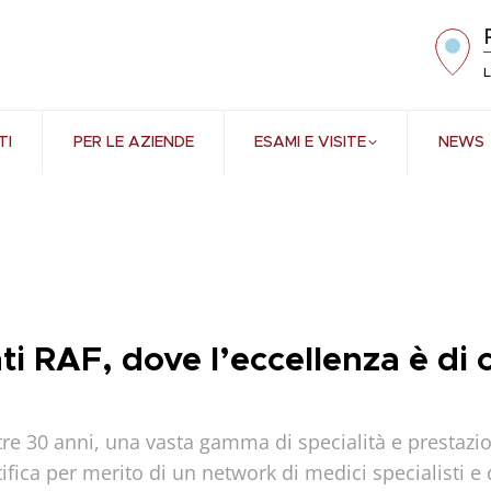
L
TI
PER LE AZIENDE
ESAMI E VISITE
NEWS
ti RAF, dove l’eccellenza è di 
ltre 30 anni, una vasta gamma di specialità e prestazio
ntifica per merito di un network di medici specialisti e 