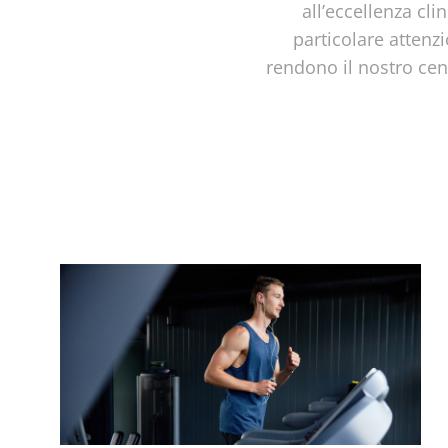
all’eccellenza cli
particolare attenz
rendono il nostro cen