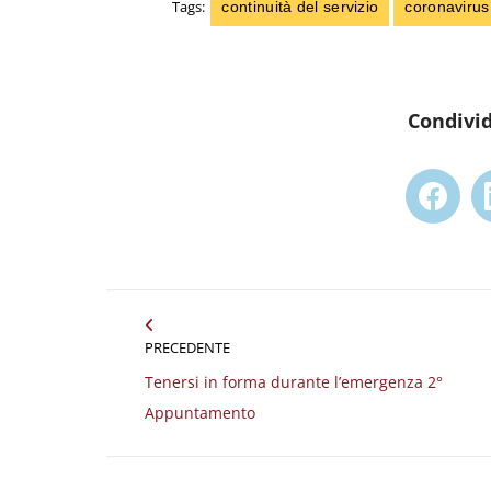
Tags:
continuità del servizio
coronavirus
Condivid
Cond
su
Naviga
Fac
tra
PRECEDENTE
i
Tenersi in forma durante l’emergenza 2°
Post
Appuntamento
post
precedente: