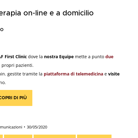
terapia on-line e a domicilio
no
F First Clinic
dove la
nostra Equipe
mette a punto
due
 propri pazienti.
in. gestite tramite la
piattaforma di telemedicina
e
visite
no.
COPRI DI PIÙ
municazioni
30/05/2020