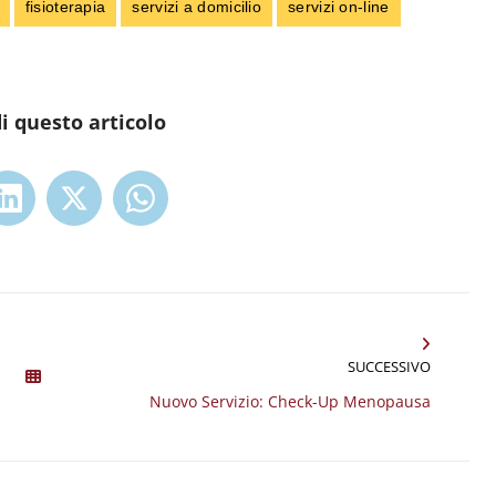
fisioterapia
servizi a domicilio
servizi on-line
i questo articolo
ividi
Condividi
Condividi
Condividi
su
su
su
ebook
LinkedIn
X
WhatsApp
SUCCESSIVO
Prossimo
Nuovo Servizio: Check-Up Menopausa
post: